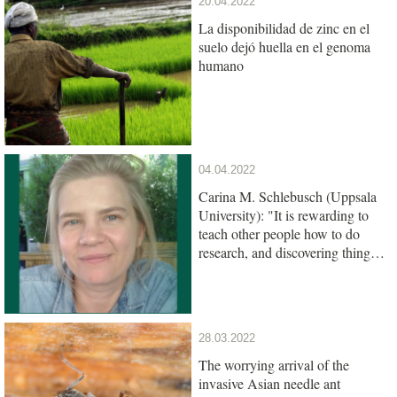
20.04.2022
La disponibilidad de zinc en el
suelo dejó huella en el genoma
humano
04.04.2022
Carina M. Schlebusch (Uppsala
University): "It is rewarding to
teach other people how to do
research, and discovering things
together"
28.03.2022
The worrying arrival of the
invasive Asian needle ant