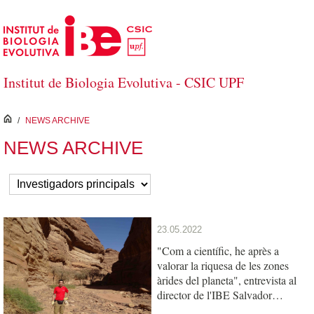
Skip to Main Content
Institut de Biologia Evolutiva - CSIC UPF
inici
/
NEWS ARCHIVE
NEWS ARCHIVE
23.05.2022
"Com a científic, he après a
valorar la riquesa de les zones
àrides del planeta", entrevista al
director de l'IBE Salvador
Carranza