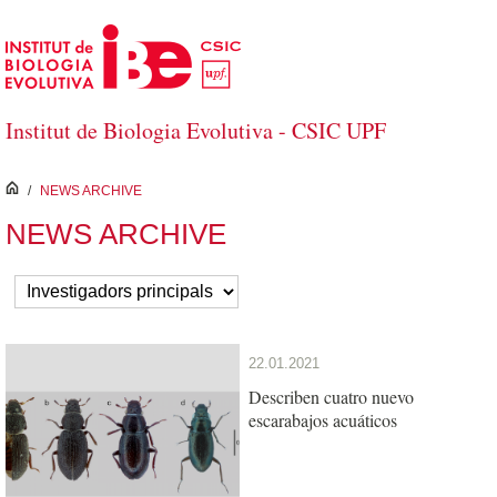
Skip to Main Content
Institut de Biologia Evolutiva - CSIC UPF
inici
/
NEWS ARCHIVE
NEWS ARCHIVE
22.01.2021
Describen cuatro nuevo
escarabajos acuáticos