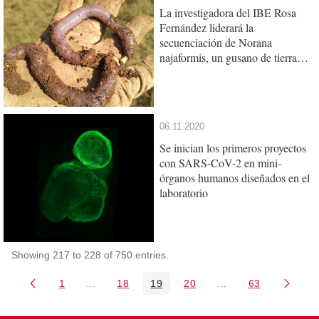
La investigadora del IBE Rosa
Fernández liderará la
secuenciación de Norana
najaformis, un gusano de tierra
gigante catalán
06.11.2020
Se inician los primeros proyectos
con SARS-CoV-2 en mini-
órganos humanos diseñados en el
laboratorio
Showing 217 to 228 of 750 entries.
1
...
18
19
20
...
63
Page
Intermediate Pages Use TAB to navigate.
Page
Page
Page
Intermediate Pages 
Page