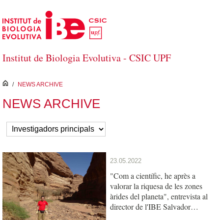
Skip to Main Content
Institut de Biologia Evolutiva - CSIC UPF
inici
/
NEWS ARCHIVE
NEWS ARCHIVE
23.05.2022
"Com a científic, he après a
valorar la riquesa de les zones
àrides del planeta", entrevista al
director de l'IBE Salvador
Carranza