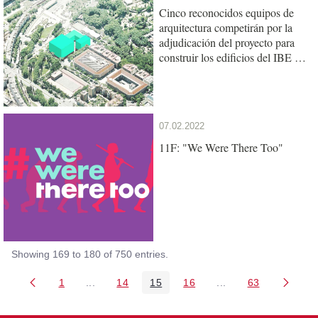
Cinco reconocidos equipos de
arquitectura competirán por la
adjudicación del proyecto para
construir los edificios del IBE y
de la UPF en el Mercat del Peix
07.02.2022
11F: "We Were There Too"
Showing 169 to 180 of 750 entries.
1
...
14
15
16
...
63
Page
Intermediate Pages Use TAB to navigate.
Page
Page
Page
Intermediate Pages 
Page