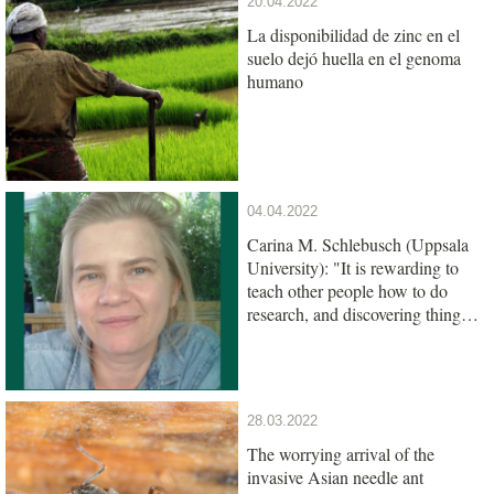
20.04.2022
La disponibilidad de zinc en el
suelo dejó huella en el genoma
humano
04.04.2022
Carina M. Schlebusch (Uppsala
University): "It is rewarding to
teach other people how to do
research, and discovering things
together"
28.03.2022
The worrying arrival of the
invasive Asian needle ant