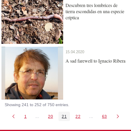
Descubren tres lombrices de
tierra escondidas en una especie
críptica
15.04.2020
A sad farewell to Ignacio Ribera
Showing 241 to 252 of 750 entries.
1
...
20
21
22
...
63
Page
Intermediate Pages Use TAB to navigate.
Page
Page
Page
Intermediate Pages 
Page