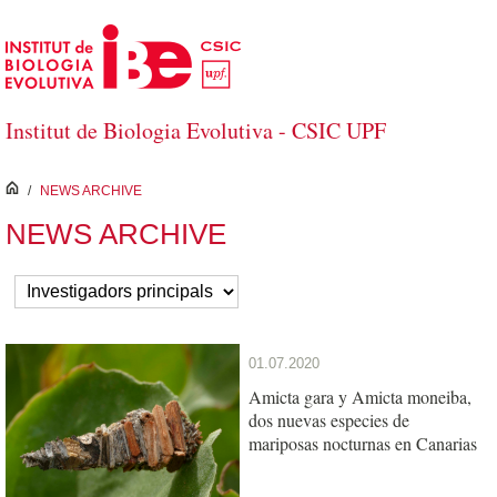
Skip to Main Content
Institut de Biologia Evolutiva - CSIC UPF
inici
/
NEWS ARCHIVE
NEWS ARCHIVE
01.07.2020
Amicta gara y Amicta moneiba,
dos nuevas especies de
mariposas nocturnas en Canarias