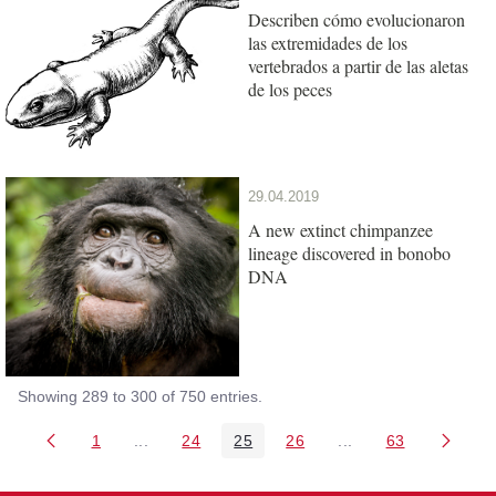
Describen cómo evolucionaron
las extremidades de los
vertebrados a partir de las aletas
de los peces
29.04.2019
A new extinct chimpanzee
lineage discovered in bonobo
DNA
Showing 289 to 300 of 750 entries.
1
...
24
25
26
...
63
Page
Intermediate Pages Use TAB to navigate.
Page
Page
Page
Intermediate Pages 
Page