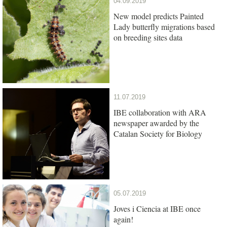
04.09.2019
New model predicts Painted
Lady butterfly migrations based
on breeding sites data
11.07.2019
IBE collaboration with ARA
newspaper awarded by the
Catalan Society for Biology
05.07.2019
Joves i Ciencia at IBE once
again!