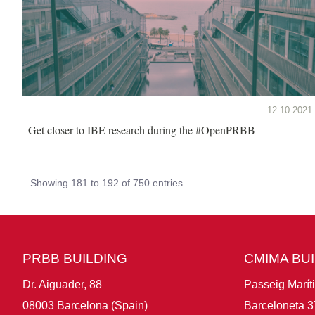
12.10.2021
Get closer to IBE research during the #OpenPRBB
Showing 181 to 192 of 750 entries.
PRBB BUILDING
CMIMA BU
Dr. Aiguader, 88
Passeig Marít
08003 Barcelona (Spain)
Barceloneta 3