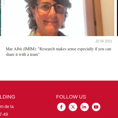
20.09.2021
Mar Albà (IMIM): "Research makes sense especially if you can
share it with a team"
ILDING
FOLLOW US
im de la
7-49