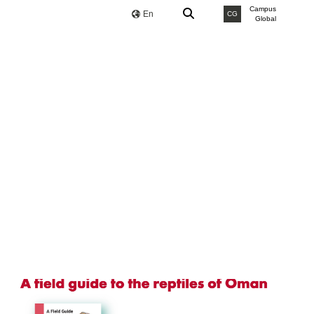
Campus
En
CG
Global