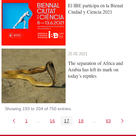
El IBE participa en la Bienal
Ciudad y Ciencia 2021
25.05.2021
The separation of Africa and
Arabia has left its mark on
today’s reptiles
Showing 193 to 204 of 750 entries.
1
...
16
17
18
...
63
Page
Intermediate Pages Use TAB to navigate.
Page
Page
Page
Intermediate Pages 
Page