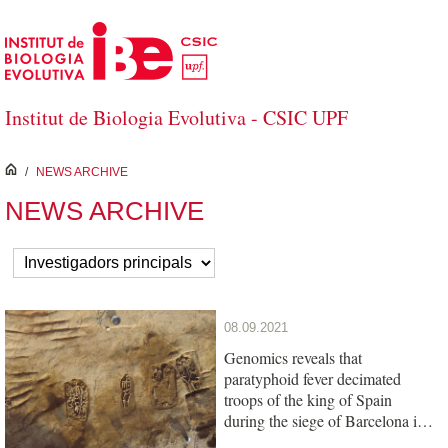
Skip to Main Content
Institut de Biologia Evolutiva - CSIC UPF
inici
/
NEWS ARCHIVE
NEWS ARCHIVE
08.09.2021
Genomics reveals that
paratyphoid fever decimated
troops of the king of Spain
during the siege of Barcelona in
1652