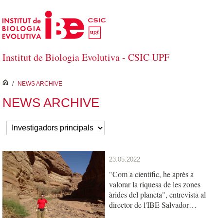
Skip to Main Content
Institut de Biologia Evolutiva - CSIC UPF
inici
/
NEWS ARCHIVE
NEWS ARCHIVE
23.05.2022
"Com a científic, he après a
valorar la riquesa de les zones
àrides del planeta", entrevista al
director de l'IBE Salvador
Carranza