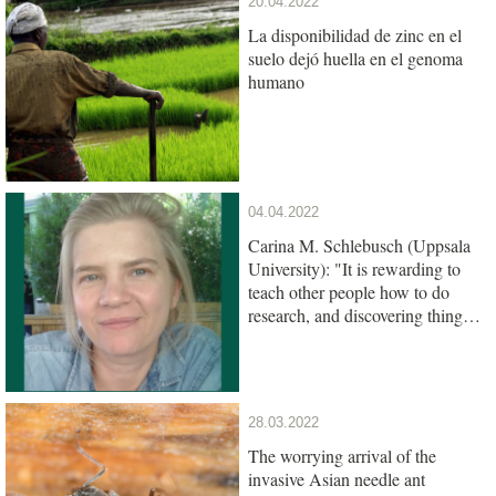
20.04.2022
La disponibilidad de zinc en el
suelo dejó huella en el genoma
humano
04.04.2022
Carina M. Schlebusch (Uppsala
University): "It is rewarding to
teach other people how to do
research, and discovering things
together"
28.03.2022
The worrying arrival of the
invasive Asian needle ant