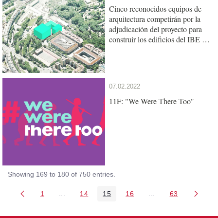
Cinco reconocidos equipos de
arquitectura competirán por la
adjudicación del proyecto para
construir los edificios del IBE y
de la UPF en el Mercat del Peix
07.02.2022
11F: "We Were There Too"
Showing 169 to 180 of 750 entries.
1
...
14
15
16
...
63
Page
Intermediate Pages Use TAB to navigate.
Page
Page
Page
Intermediate Pages 
Page