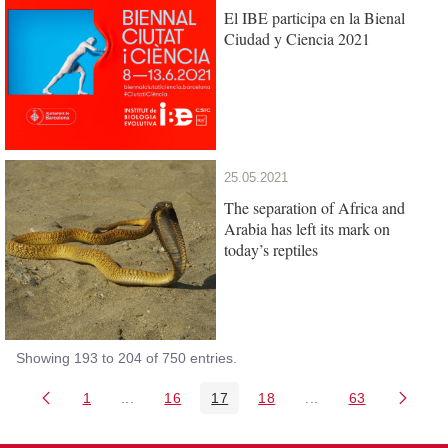
El IBE participa en la Bienal
Ciudad y Ciencia 2021
25.05.2021
The separation of Africa and
Arabia has left its mark on
today’s reptiles
Showing 193 to 204 of 750 entries.
1
...
16
17
18
...
63
Page
Intermediate Pages Use TAB to navigate.
Page
Page
Page
Intermediate Pages 
Page