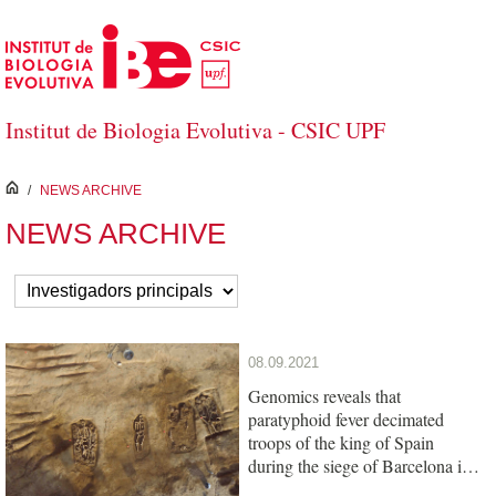
Skip to Main Content
Institut de Biologia Evolutiva - CSIC UPF
inici
/
NEWS ARCHIVE
NEWS ARCHIVE
08.09.2021
Genomics reveals that
paratyphoid fever decimated
troops of the king of Spain
during the siege of Barcelona in
1652