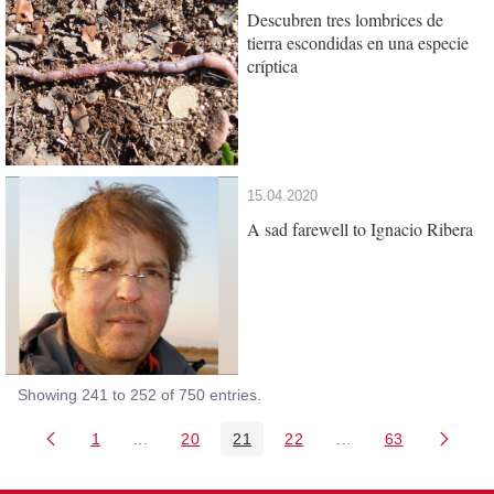
Descubren tres lombrices de
tierra escondidas en una especie
críptica
15.04.2020
A sad farewell to Ignacio Ribera
Showing 241 to 252 of 750 entries.
1
...
20
21
22
...
63
Page
Intermediate Pages Use TAB to navigate.
Page
Page
Page
Intermediate Pages 
Page