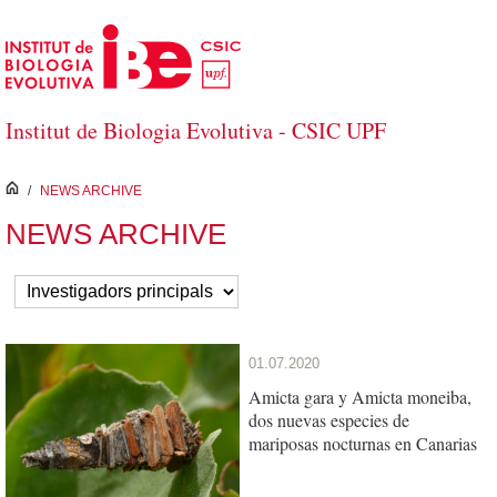
Skip to Main Content
Institut de Biologia Evolutiva - CSIC UPF
inici
/
NEWS ARCHIVE
NEWS ARCHIVE
01.07.2020
Amicta gara y Amicta moneiba,
dos nuevas especies de
mariposas nocturnas en Canarias