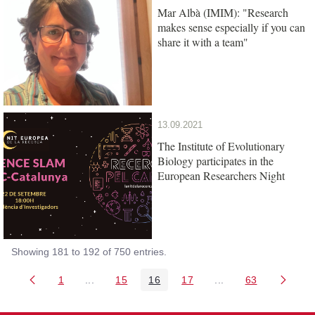
Mar Albà (IMIM): "Research
makes sense especially if you can
share it with a team"
13.09.2021
The Institute of Evolutionary
Biology participates in the
European Researchers Night
Showing 181 to 192 of 750 entries.
1
...
15
16
17
...
63
Page
Intermediate Pages Use TAB to navigate.
Page
Page
Page
Intermediate Pages 
Page