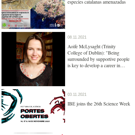
especies catalanas amenazadas
08.11.2021
Aoife McLysaght (Trinity
College of Dublin): "Being
surrounded by supportive people
is key to develop a career in
science"
03.11.2021
IBE joins the 26th Science Week