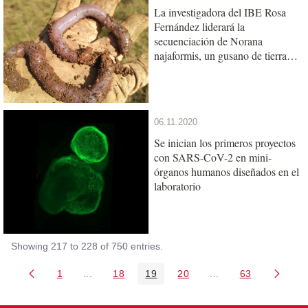
La investigadora del IBE Rosa
Fernández liderará la
secuenciación de Norana
najaformis, un gusano de tierra
gigante catalán
06.11.2020
Se inician los primeros proyectos
con SARS-CoV-2 en mini-
órganos humanos diseñados en el
laboratorio
Showing 217 to 228 of 750 entries.
1
...
18
19
20
...
63
Page
Intermediate Pages Use TAB to navigate.
Page
Page
Page
Intermediate Pages 
Page