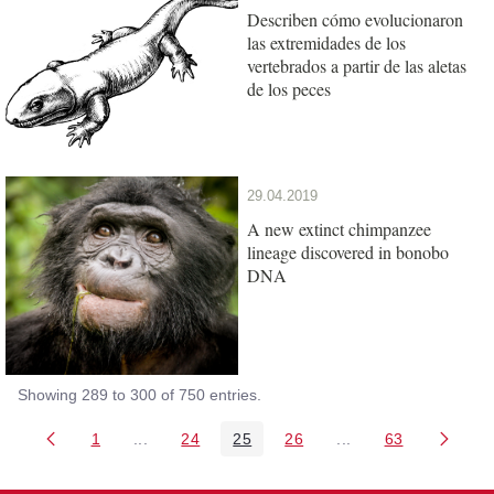
Describen cómo evolucionaron
las extremidades de los
vertebrados a partir de las aletas
de los peces
29.04.2019
A new extinct chimpanzee
lineage discovered in bonobo
DNA
Showing 289 to 300 of 750 entries.
1
...
24
25
26
...
63
Page
Intermediate Pages Use TAB to navigate.
Page
Page
Page
Intermediate Pages 
Page