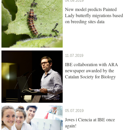
04.09.2019
New model predicts Painted
Lady butterfly migrations based
on breeding sites data
11.07.2019
IBE collaboration with ARA
newspaper awarded by the
Catalan Society for Biology
05.07.2019
Joves i Ciencia at IBE once
again!