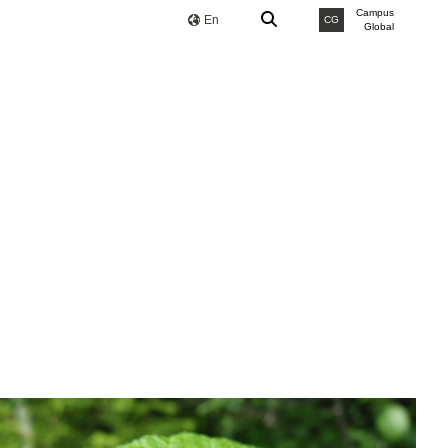
Campus
En
CG
Global