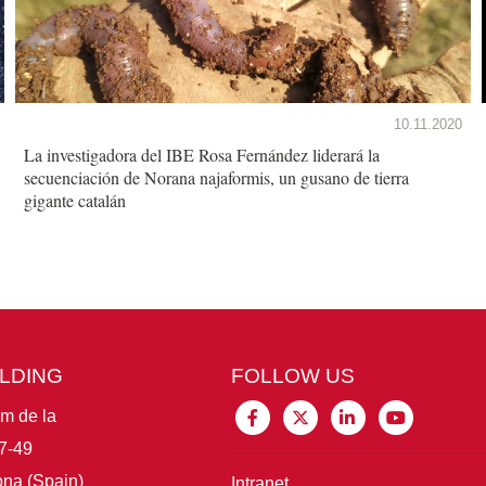
10.11.2020
La investigadora del IBE Rosa Fernández liderará la
secuenciación de Norana najaformis, un gusano de tierra
gigante catalán
ILDING
FOLLOW US
im de la
7-49
na (Spain)
Intranet