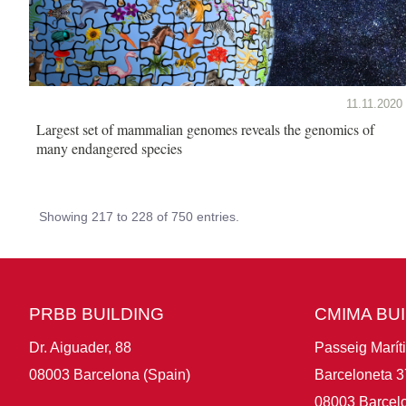
11.11.2020
Largest set of mammalian genomes reveals the genomics of
many endangered species
Showing 217 to 228 of 750 entries.
PRBB BUILDING
CMIMA BU
Dr. Aiguader, 88
Passeig Marít
08003 Barcelona (Spain)
Barceloneta 3
08003 Barcelo