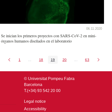
06.11.2020
Se inician los primeros proyectos con SARS-CoV-2 en mini-
órganos humanos diseñados en el laboratorio
1
...
18
19
20
...
63
Page
Intermediate Pages Use TAB to navigate.
Page
Page
Page
Intermediate Pages U
Page
© Universitat Pompeu Fabra
Barcelona
T.(+34) 93 542 20 00
Legal notice
Accessibility