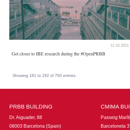
12.10.2021
Get closer to IBE research during the #OpenPRBB
Showing 181 to 192 of 750 entries.
PRBB BUILDING
CMIMA BU
Dr. Aiguader, 88
Passeig Marít
08003 Barcelona (Spain)
Barceloneta 3