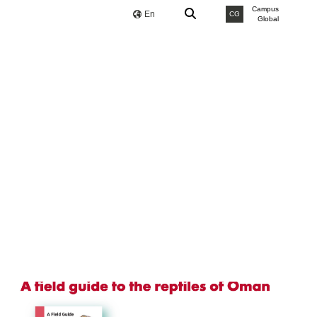
Campus
En
CG
Global