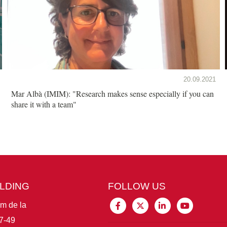
20.09.2021
Mar Albà (IMIM): "Research makes sense especially if you can
share it with a team"
ILDING
FOLLOW US
im de la
7-49