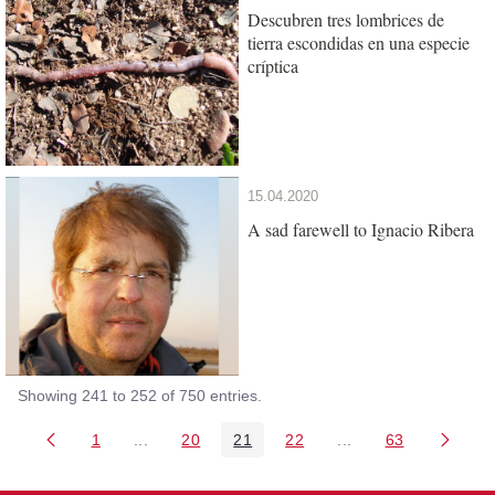
Descubren tres lombrices de
tierra escondidas en una especie
críptica
15.04.2020
A sad farewell to Ignacio Ribera
Showing 241 to 252 of 750 entries.
1
...
20
21
22
...
63
Page
Intermediate Pages Use TAB to navigate.
Page
Page
Page
Intermediate Pages 
Page