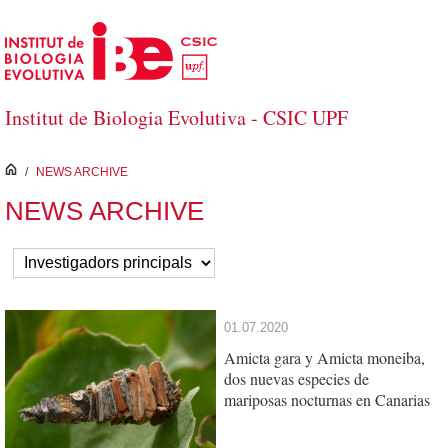
Skip to Main Content
Institut de Biologia Evolutiva - CSIC UPF
inici
/
NEWS ARCHIVE
NEWS ARCHIVE
01.07.2020
Amicta gara y Amicta moneiba,
dos nuevas especies de
mariposas nocturnas en Canarias