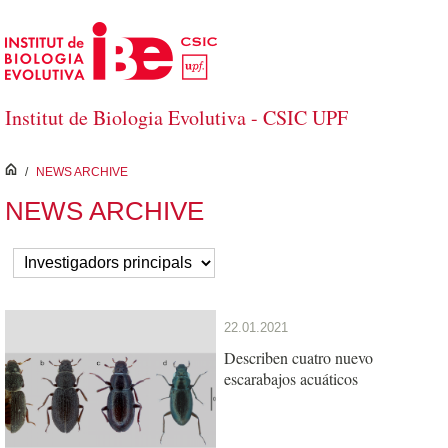
Skip to Main Content
Institut de Biologia Evolutiva - CSIC UPF
inici
/
NEWS ARCHIVE
NEWS ARCHIVE
22.01.2021
Describen cuatro nuevo
escarabajos acuáticos