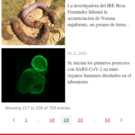
La investigadora del IBE Rosa
Fernández liderará la
secuenciación de Norana
najaformis, un gusano de tierra
gigante catalán
06.11.2020
Se inician los primeros proyectos
con SARS-CoV-2 en mini-
órganos humanos diseñados en el
laboratorio
Showing 217 to 228 of 750 entries.
1
...
18
19
20
...
63
Page
Intermediate Pages Use TAB to navigate.
Page
Page
Page
Intermediate Pages 
Page