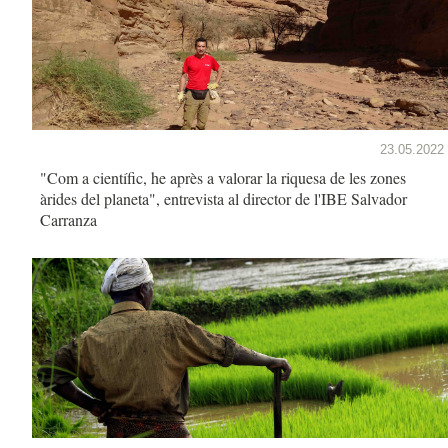
23.05.2022
"Com a científic, he après a valorar la riquesa de les zones
àrides del planeta", entrevista al director de l'IBE Salvador
Carranza