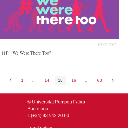
07.02.2022
11F: "We Were There Too"
1
...
14
15
16
...
63
Page
Intermediate Pages Use TAB to navigate.
Page
Page
Page
Intermediate Pages U
Page
© Universitat Pompeu Fabra
Barcelona
T.(+34) 93 542 20 00
Legal notice