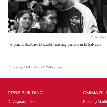
15.02.2022
A genetic database to identify missing persons in El Salvador
Showing 169 to 180 of 750 entries.
PRBB BUILDING
CMIMA BU
Dr. Aiguader, 88
Passeig Marít