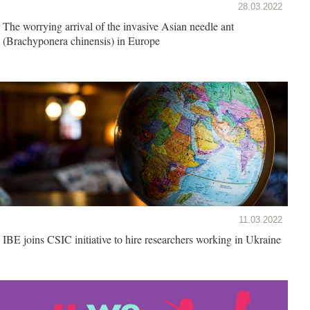
28.03.2022
The worrying arrival of the invasive Asian needle ant
(Brachyponera chinensis) in Europe
11.03.2022
IBE joins CSIC initiative to hire researchers working in Ukraine