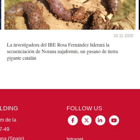
10.11.2020
La investigadora del IBE Rosa Fernández liderará la
secuenciación de Norana najaformis, un gusano de tierra
gigante catalán
ILDING
FOLLOW US
im de la
7-49
na (Spain)
Intranet