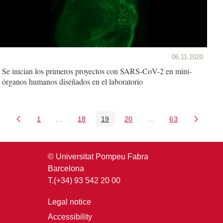
06.11.2020
Se inician los primeros proyectos con SARS-CoV-2 en mini-
órganos humanos diseñados en el laboratorio
1
...
18
19
20
...
63
Page
Intermediate Pages Use TAB to navigate.
Page
Page
Page
Intermediate Pages U
Page
© Universitat Pompeu Fabra
Barcelona
T.(+34) 93 542 20 00
Legal notice
Accessibility