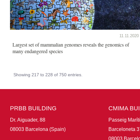
11.11.2020
Largest set of mammalian genomes reveals the genomics of
many endangered species
Showing 217 to 228 of 750 entries.
PRBB BUILDING
CMIMA BU
Dr. Aiguader, 88
Passeig Marít
08003 Barcelona (Spain)
Barceloneta 3
08003 Barcelo