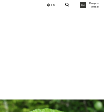
Campus
En
CG
Global