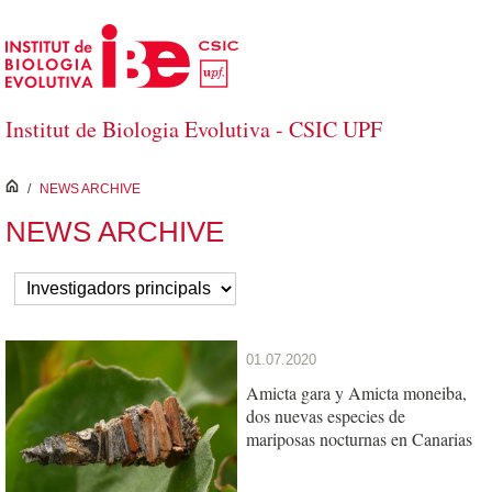
Skip to Main Content
Institut de Biologia Evolutiva - CSIC UPF
inici
/
NEWS ARCHIVE
NEWS ARCHIVE
01.07.2020
Amicta gara y Amicta moneiba,
dos nuevas especies de
mariposas nocturnas en Canarias