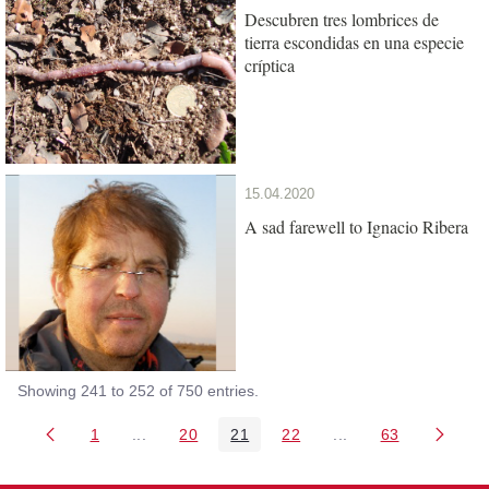
Descubren tres lombrices de
tierra escondidas en una especie
críptica
15.04.2020
A sad farewell to Ignacio Ribera
Showing 241 to 252 of 750 entries.
1
...
20
21
22
...
63
Page
Intermediate Pages Use TAB to navigate.
Page
Page
Page
Intermediate Pages 
Page