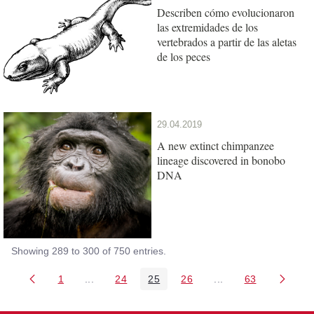
Describen cómo evolucionaron
las extremidades de los
vertebrados a partir de las aletas
de los peces
29.04.2019
A new extinct chimpanzee
lineage discovered in bonobo
DNA
Showing 289 to 300 of 750 entries.
1
...
24
25
26
...
63
Page
Intermediate Pages Use TAB to navigate.
Page
Page
Page
Intermediate Pages 
Page