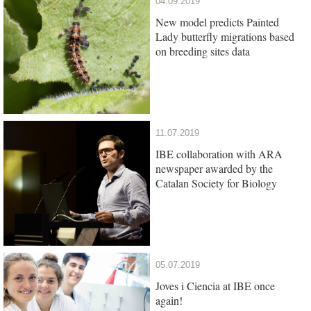
04.09.2019
New model predicts Painted
Lady butterfly migrations based
on breeding sites data
11.07.2019
IBE collaboration with ARA
newspaper awarded by the
Catalan Society for Biology
05.07.2019
Joves i Ciencia at IBE once
again!