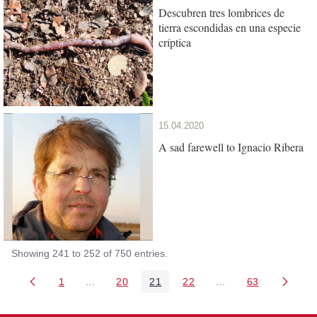
Descubren tres lombrices de
tierra escondidas en una especie
críptica
15.04.2020
A sad farewell to Ignacio Ribera
Showing 241 to 252 of 750 entries.
1
...
20
21
22
...
63
Page
Intermediate Pages Use TAB to navigate.
Page
Page
Page
Intermediate Pages 
Page