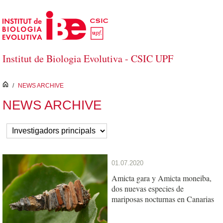
Skip to Main Content
Institut de Biologia Evolutiva - CSIC UPF
inici
/
NEWS ARCHIVE
NEWS ARCHIVE
01.07.2020
Amicta gara y Amicta moneiba,
dos nuevas especies de
mariposas nocturnas en Canarias