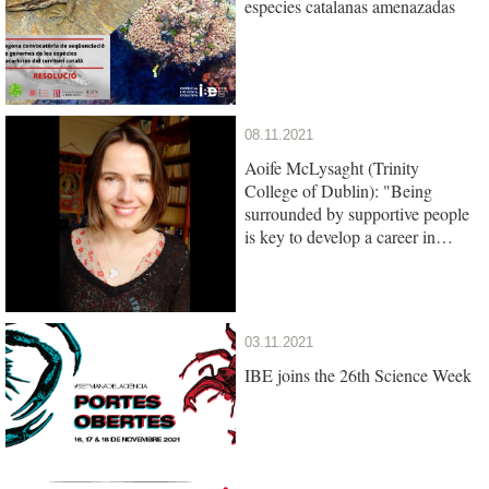
especies catalanas amenazadas
08.11.2021
Aoife McLysaght (Trinity
College of Dublin): "Being
surrounded by supportive people
is key to develop a career in
science"
03.11.2021
IBE joins the 26th Science Week