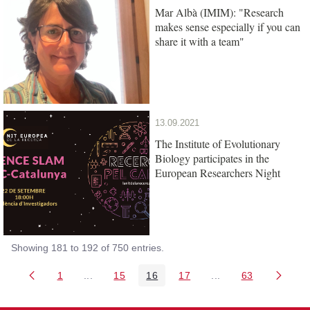
Mar Albà (IMIM): "Research
makes sense especially if you can
share it with a team"
13.09.2021
The Institute of Evolutionary
Biology participates in the
European Researchers Night
Showing 181 to 192 of 750 entries.
1
...
15
16
17
...
63
Page
Intermediate Pages Use TAB to navigate.
Page
Page
Page
Intermediate Pages 
Page