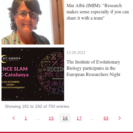
Mar Albà (IMIM): "Research
makes sense especially if you can
share it with a team"
13.09.2021
The Institute of Evolutionary
Biology participates in the
European Researchers Night
Showing 181 to 192 of 750 entries.
1
...
15
16
17
...
63
Page
Intermediate Pages Use TAB to navigate.
Page
Page
Page
Intermediate Pages 
Page