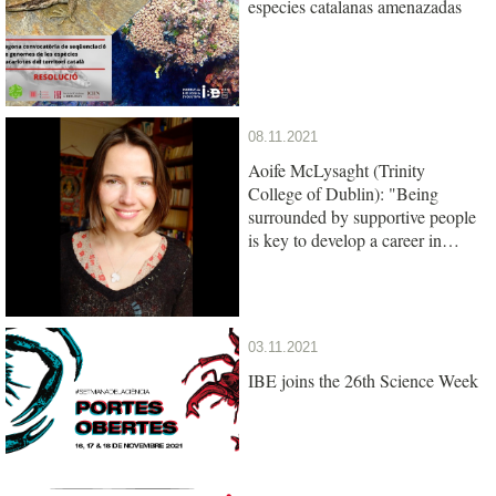
especies catalanas amenazadas
08.11.2021
Aoife McLysaght (Trinity
College of Dublin): "Being
surrounded by supportive people
is key to develop a career in
science"
03.11.2021
IBE joins the 26th Science Week