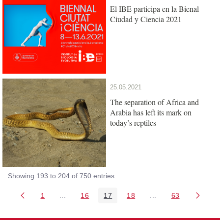
El IBE participa en la Bienal
Ciudad y Ciencia 2021
25.05.2021
The separation of Africa and
Arabia has left its mark on
today’s reptiles
Showing 193 to 204 of 750 entries.
1
...
16
17
18
...
63
Page
Intermediate Pages Use TAB to navigate.
Page
Page
Page
Intermediate Pages 
Page