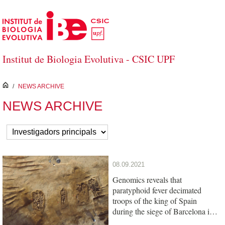
Skip to Main Content
Institut de Biologia Evolutiva - CSIC UPF
inici
/
NEWS ARCHIVE
NEWS ARCHIVE
08.09.2021
Genomics reveals that
paratyphoid fever decimated
troops of the king of Spain
during the siege of Barcelona in
1652