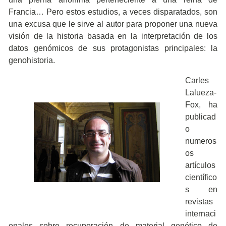
Francia… Pero estos estudios, a veces disparatados, son
una excusa que le sirve al autor para proponer una nueva
visión de la historia basada en la interpretación de los
datos genómicos de sus protagonistas principales: la
genohistoria.
Carles
Lalueza-
Fox, ha
publicad
o
numeros
os
artículos
científico
s en
revistas
internaci
onales sobre recuperación de material genético de