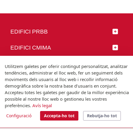
EDIFICI PRBB
EDIFICI CMIMA
SEGUEIX-NOS
Utilitzem galetes per oferir contingut personalitzat, analitzar
tendències, administrar el lloc web, fer un seguiment dels
moviments dels usuaris al lloc web i recollir informació
demogràfica sobre la nostra base d'usuaris en conjunt.
Accepteu totes les galetes per gaudir de la millor experiència
© Universitat Pompeu Fabra
possible al nostre lloc web o gestioneu les vostres
Barcelona
preferències.
Avís legal
T.(+34) 93 542 20 00
Configuració
Accepta-ho tot
Rebutja-ho tot
Avís legal
Accessibilitat
Nota tècnica