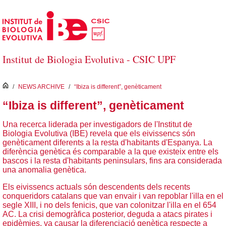
Salta al contingut principal
Institut de Biologia Evolutiva - CSIC UPF
inici
/
NEWS ARCHIVE
/
“Ibiza is different”, genèticament
“Ibiza is different”, genèticament
Una recerca liderada per investigadors de l'Institut de
Biologia Evolutiva (IBE) revela que els eivissencs són
genèticament diferents a la resta d'habitants d'Espanya. La
diferència genètica és comparable a la que existeix entre els
bascos i la resta d'habitants peninsulars, fins ara considerada
una anomalia genètica.
Els eivissencs actuals són descendents dels recents
conqueridors catalans que van envair i van repoblar l'illa en el
segle XIII, i no dels fenicis, que van colonitzar l'illa en el 654
AC. La crisi demogràfica posterior, deguda a atacs pirates i
epidèmies, va causar la diferenciació genètica respecte a