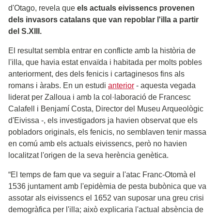
d'Otago, revela que
els actuals eivissencs provenen
dels invasors catalans que van repoblar l'illa a partir
del S.XIII.
El resultat sembla entrar en conflicte amb la història de
l'illa, que havia estat envaïda i habitada per molts pobles
anteriorment, des dels fenicis i cartaginesos fins als
romans i àrabs. En un estudi
anterior
- aquesta vegada
liderat per Zalloua i amb la col·laboració de Francesc
Calafell i Benjamí Costa, Director del Museu Arqueològic
d'Eivissa -, els investigadors ja havien observat que els
pobladors originals, els fenicis, no semblaven tenir massa
en comú amb els actuals eivissencs, però no havien
localitzat l'origen de la seva herència genètica.
“El temps de fam que va seguir a l'atac Franc-Otomà el
1536 juntament amb l'epidèmia de pesta bubònica que va
assotar als eivissencs el 1652 van suposar una greu crisi
demogràfica per l'illa; això explicaria l'actual absència de