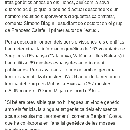
trets genètics antics en els illencs, així com la seva
diferenciació, ja que la població actual descendeix d'un
nombre reduït de supervivents d'aquestes calamitats”,
comenta Simone Biagini, estudiant de doctorat en el grup
de Francesc Calafell i primer autor de l'estudi.
Per a descobrir l'origen dels gens eivissencs, els científics
han determinat la informació genètica de 163 voluntaris de
3 regions d'Espanya (Catalunya, València i Illes Balears) i
han utilitzat 69 mostres espanyoles anteriorment
publicades. Per a avaluar la connexió amb el genoma
fenici, s'han utilitzat mostres d'ADN antic de la necròpoli
fenícia del Puig des Molins, a Eivissa, i 257 mostres
d'ADN modern d'Orient Mitjà i del nord d'Àfrica.
"Si bé era previsible que no hi hagués un vincle genètic
amb els fenicis, la singularitat genètica dels eivissencs
actuals resulta molt sorprenent”, comenta Benjamí Costa,
que ha col·laborat en l'anàlisi genètica de les mostres