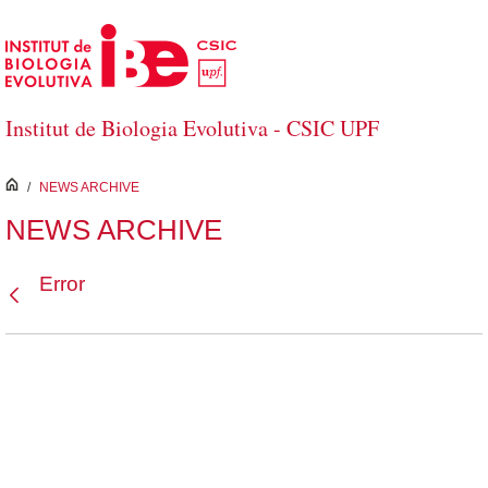
Salta al contingut principal
Institut de Biologia Evolutiva - CSIC UPF
inici
/
NEWS ARCHIVE
NEWS ARCHIVE
Error
Vés enrere