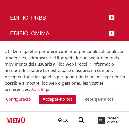
EDIFICI PRBB
EDIFICI CMIMA
SEGUEIX-NOS
Utilitzem galetes per oferir contingut personalitzat, analitzar
tendències, administrar el lloc web, fer un seguiment dels
moviments dels usuaris al lloc web i recollir informació
demogràfica sobre la nostra base d'usuaris en conjunt.
Accepteu totes les galetes per gaudir de la millor experiència
© Universitat Pompeu Fabra
possible al nostre lloc web o gestioneu les vostres
Barcelona
preferències.
Avís legal
T.(+34) 93 542 20 00
Configuració
Accepta-ho tot
Rebutja-ho tot
Avís legal
Accessibilitat
Nota tècnica
MENÚ
CAMPUS
CA
CG
GLOBAL