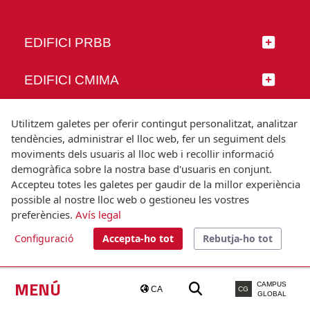
EDIFICI PRBB
EDIFICI CMIMA
SEGUEIX-NOS
Utilitzem galetes per oferir contingut personalitzat, analitzar
tendències, administrar el lloc web, fer un seguiment dels
moviments dels usuaris al lloc web i recollir informació
demogràfica sobre la nostra base d'usuaris en conjunt.
Accepteu totes les galetes per gaudir de la millor experiència
© Universitat Pompeu Fabra
possible al nostre lloc web o gestioneu les vostres
Barcelona
preferències.
Avís legal
T.(+34) 93 542 20 00
Configuració
Accepta-ho tot
Rebutja-ho tot
Avís legal
Accessibilitat
Nota tècnica
MENÚ
CAMPUS
CA
CG
GLOBAL