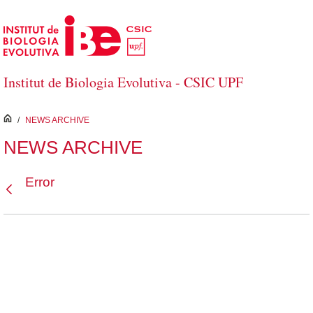
Salta al contingut principal
Institut de Biologia Evolutiva - CSIC UPF
inici
/
NEWS ARCHIVE
NEWS ARCHIVE
Error
Vés enrere