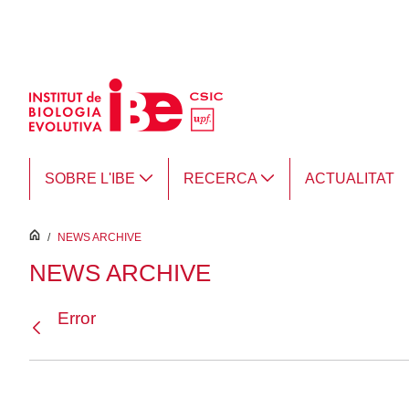
Salta al contingut principal
SOBRE L'IBE
RECERCA
ACTUALITAT
inici
/
NEWS ARCHIVE
NEWS ARCHIVE
Error
Vés enrere