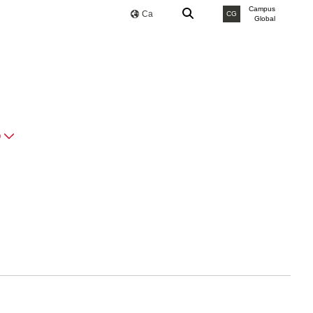
Campus
Ca
CG
Global
O