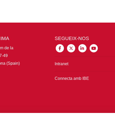
MIMA
SEGUEIX-NOS
im de la
7-49
na (Spain)
Intranet
Connecta amb IBE