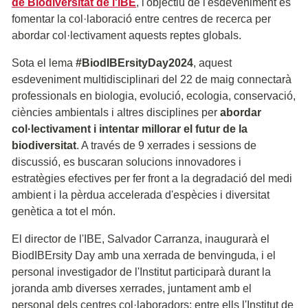
de Biodiversitat de l'IBE
, l'objectiu de l'esdeveniment és
fomentar la col·laboració entre centres de recerca per
abordar col·lectivament aquests reptes globals.
Sota el lema
#BiodIBErsityDay2024
, aquest
esdeveniment multidisciplinari del 22 de maig connectarà
professionals en biologia, evolució, ecologia, conservació,
ciències ambientals i altres disciplines per
abordar
col·lectivament i intentar millorar el futur de la
biodiversitat
. A través de 9 xerrades i sessions de
discussió, es buscaran solucions innovadores i
estratègies efectives per fer front a la degradació del medi
ambient i la pèrdua accelerada d'espècies i diversitat
genètica a tot el món.
El director de l'IBE, Salvador Carranza, inaugurarà el
BiodIBErsity Day amb una xerrada de benvinguda, i el
personal investigador de l'Institut participarà durant la
joranda amb diverses xerrades, juntament amb el
personal dels centres col·laboradors; entre ells l'Institut de