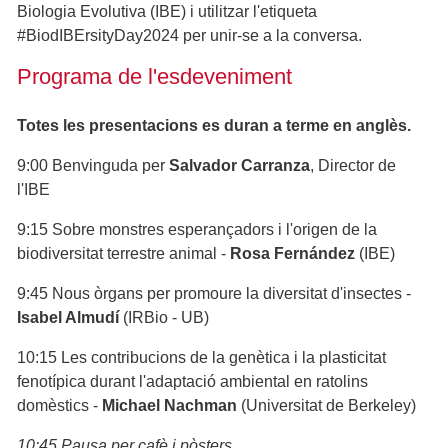
Biologia Evolutiva (IBE) i utilitzar l'etiqueta
#BiodIBErsityDay2024 per unir-se a la conversa.
Programa de l'esdeveniment
Totes les presentacions es duran a terme en anglès.
9:00 Benvinguda per
Salvador Carranza
, Director de
l'IBE
9:15 Sobre monstres esperançadors i l'origen de la
biodiversitat terrestre animal -
Rosa Fernández
(IBE)
9:45 Nous òrgans per promoure la diversitat d'insectes -
Isabel Almudí
(IRBio - UB)
10:15 Les contribucions de la genètica i la plasticitat
fenotípica durant l'adaptació ambiental en ratolins
domèstics -
Michael Nachman
(Universitat de Berkeley)
10:45 Pausa per cafè i pòsters