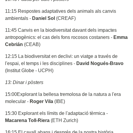
11:15 Respostes adaptatives dels animals als canvis
ambientals -
Daniel Sol
(CREAF)
11:45 Canvis en la biodiversitat davant dels impactes
antropogènics: el cas dels fons rocosos costaners
-
Emma
Cebrián
(CEAB)
12:15 La biodiversitat en declivi: un viatge a través de
l'espai, el temps i les disciplines -
David Nogués-Bravo
(Institut Globe - UCPH)
13: Dinar i pòsters
15:00Explorant la bellesa tremolosa de la natura a l'era
molecular -
Roger Vila
(IBE)
15:30 Explorant els límits de l'adaptació tèrmica -
Macarena Toll-Riera
(ETH Zurich)
16:15 El cavall abans i després de la nostra història