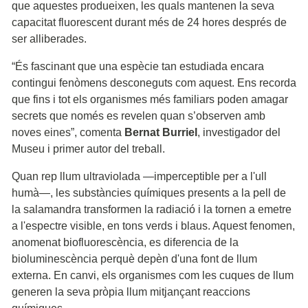
que aquestes produeixen, les quals mantenen la seva
capacitat fluorescent durant més de 24 hores després de
ser alliberades.
“És fascinant que una espècie tan estudiada encara
contingui fenòmens desconeguts com aquest. Ens recorda
que fins i tot els organismes més familiars poden amagar
secrets que només es revelen quan s’observen amb
noves eines”, comenta
Bernat Burriel
, investigador del
Museu i primer autor del treball.
Quan rep llum ultraviolada —imperceptible per a l'ull
humà—, les substàncies químiques presents a la pell de
la salamandra transformen la radiació i la tornen a emetre
a l'espectre visible, en tons verds i blaus. Aquest fenomen,
anomenat biofluorescència, es diferencia de la
bioluminescència perquè depèn d'una font de llum
externa. En canvi, els organismes com les cuques de llum
generen la seva pròpia llum mitjançant reaccions