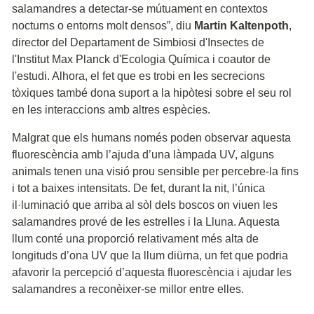
salamandres a detectar-se mútuament en contextos
nocturns o entorns molt densos”, diu
Martin Kaltenpoth
,
director del Departament de Simbiosi d'Insectes de
l'Institut Max Planck d'Ecologia Química i coautor de
l'estudi. Alhora, el fet que es trobi en les secrecions
tòxiques també dona suport a la hipòtesi sobre el seu rol
en les interaccions amb altres espècies.
Malgrat que els humans només poden observar aquesta
fluorescència amb l’ajuda d’una làmpada UV, alguns
animals tenen una visió prou sensible per percebre-la fins
i tot a baixes intensitats. De fet, durant la nit, l’única
il·luminació que arriba al sòl dels boscos on viuen les
salamandres prové de les estrelles i la Lluna. Aquesta
llum conté una proporció relativament més alta de
longituds d’ona UV que la llum diürna, un fet que podria
afavorir la percepció d’aquesta fluorescència i ajudar les
salamandres a reconèixer-se millor entre elles.