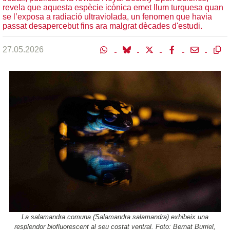
revela que aquesta espècie icònica emet llum turquesa quan
se l’exposa a radiació ultraviolada, un fenomen que havia
passat desapercebut fins ara malgrat dècades d'estudi.
27.05.2026
La salamandra comuna (Salamandra salamandra) exhibeix una
resplendor biofluorescent al seu costat ventral. Foto: Bernat Burriel,