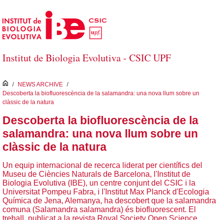
Salta al contingut principal
Institut de Biologia Evolutiva - CSIC UPF
inici
/
NEWS ARCHIVE
/
Descoberta la biofluorescència de la salamandra: una nova llum sobre un
clàssic de la natura
Descoberta la biofluorescència de la
salamandra: una nova llum sobre un
clàssic de la natura
Un equip internacional de recerca liderat per científics del
Museu de Ciències Naturals de Barcelona, l'Institut de
Biologia Evolutiva (IBE), un centre conjunt del CSIC i la
Universitat Pompeu Fabra, i l'Institut Max Planck d'Ecologia
Química de Jena, Alemanya, ha descobert que la salamandra
comuna (Salamandra salamandra) és biofluorescent. El
treball, publicat a la revista Royal Society Open Science,