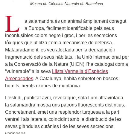
Museu de Ciències Naturals de Barcelona.
L
a salamandra és un animal àmpliament conegut
a Europa, fàcilment identificable pels seus
inconfusibles colors negre i groc, i per les secrecions
tòxiques que utilitza com a mecanisme de defensa.
Malauradament, es veu afectada per la degradació i
fragmentació dels seus hàbitats, i la Unió Internacional per
a la Conservació de la Natura (UICN) l’ha catalogat com a
“vulnerable” a la seva
Llista Vermella d'Espècies
Amenaçades
. A Catalunya, habita sobretot en boscos
humits, rierols i zones de muntanya.
L’estudi, publicat avui, revela que, sota llum ultraviolada,
la salamandra mostra uns patrons fluorescents distintius.
Concretament, emet una resplendor turquesa a la part
ventral i als laterals, coincidint amb la distribució de les
seves glàndules cutànies i de les seves secrecions
verinoses.