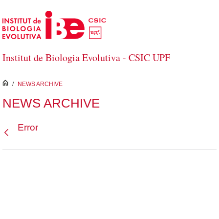
Salta al contingut principal
Institut de Biologia Evolutiva - CSIC UPF
inici
/
NEWS ARCHIVE
NEWS ARCHIVE
Error
Vés enrere