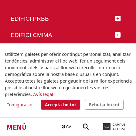
EDIFICI PRBB
EDIFICI CMIMA
SEGUEIX-NOS
Utilitzem galetes per oferir contingut personalitzat, analitzar
tendències, administrar el lloc web, fer un seguiment dels
moviments dels usuaris al lloc web i recollir informació
demogràfica sobre la nostra base d'usuaris en conjunt.
Accepteu totes les galetes per gaudir de la millor experiència
© Universitat Pompeu Fabra
possible al nostre lloc web o gestioneu les vostres
Barcelona
preferències.
Avís legal
T.(+34) 93 542 20 00
Configuració
Accepta-ho tot
Rebutja-ho tot
Avís legal
Accessibilitat
Nota tècnica
MENÚ
CAMPUS
CA
CG
GLOBAL