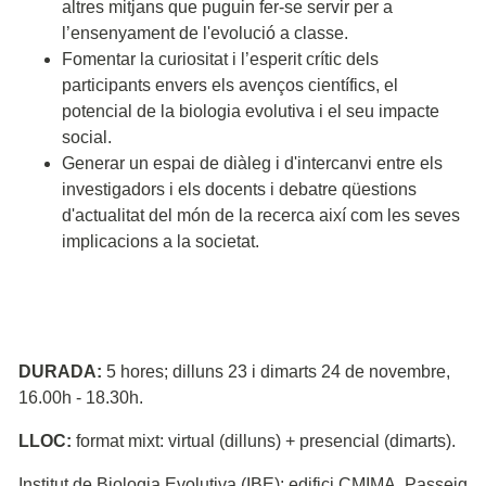
altres mitjans que puguin fer-se servir per a
l’ensenyament de l'evolució a classe.
Fomentar la curiositat i l’esperit crític dels
participants envers els avenços científics, el
potencial de la biologia evolutiva i el seu impacte
social.
Generar un espai de diàleg i d'intercanvi entre els
investigadors i els docents i debatre qüestions
d'actualitat del món de la recerca així com les seves
implicacions a la societat.
DURADA:
5 hores; dilluns 23 i dimarts 24 de novembre,
16.00h - 18.30h.
LLOC:
format mixt: virtual (dilluns) + presencial (dimarts).
Institut de Biologia Evolutiva (IBE); edifici CMIMA, Passeig