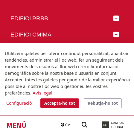
EDIFICI PRBB
EDIFICI CMIMA
SEGUEIX-NOS
Utilitzem galetes per oferir contingut personalitzat, analitzar
tendències, administrar el lloc web, fer un seguiment dels
moviments dels usuaris al lloc web i recollir informació
demogràfica sobre la nostra base d'usuaris en conjunt.
Accepteu totes les galetes per gaudir de la millor experiència
© Universitat Pompeu Fabra
possible al nostre lloc web o gestioneu les vostres
Barcelona
preferències.
Avís legal
T.(+34) 93 542 20 00
Configuració
Accepta-ho tot
Rebutja-ho tot
Avís legal
Accessibilitat
Nota tècnica
MENÚ
CAMPUS
CA
CG
GLOBAL