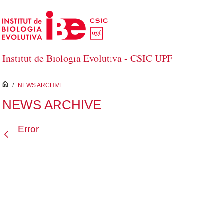
Salta al contingut principal
Institut de Biologia Evolutiva - CSIC UPF
inici
/
NEWS ARCHIVE
NEWS ARCHIVE
Error
Vés enrere