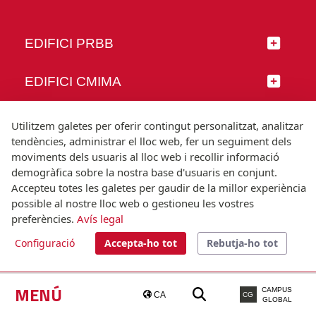
EDIFICI PRBB
EDIFICI CMIMA
SEGUEIX-NOS
Utilitzem galetes per oferir contingut personalitzat, analitzar
tendències, administrar el lloc web, fer un seguiment dels
moviments dels usuaris al lloc web i recollir informació
demogràfica sobre la nostra base d'usuaris en conjunt.
Accepteu totes les galetes per gaudir de la millor experiència
© Universitat Pompeu Fabra
possible al nostre lloc web o gestioneu les vostres
Barcelona
preferències.
Avís legal
T.(+34) 93 542 20 00
Configuració
Accepta-ho tot
Rebutja-ho tot
Avís legal
Accessibilitat
Nota tècnica
MENÚ
CAMPUS
CA
CG
GLOBAL