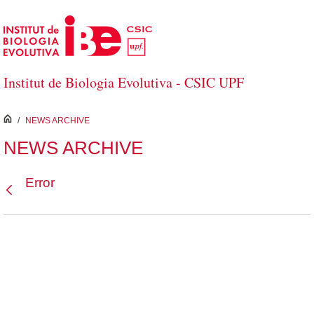
Salta al contingut principal
Institut de Biologia Evolutiva - CSIC UPF
inici
/
NEWS ARCHIVE
NEWS ARCHIVE
Error
Vés enrere