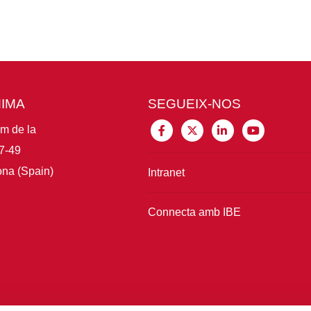
MIMA
SEGUEIX-NOS
im de la
7-49
na (Spain)
Intranet
Connecta amb IBE