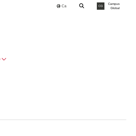
Campus
Ca
CG
Global
O