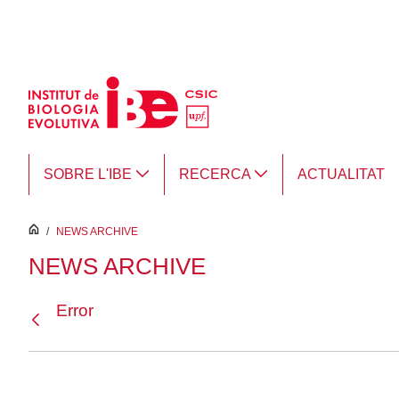
Salta al contingut principal
SOBRE L'IBE
RECERCA
ACTUALITAT
inici
/
NEWS ARCHIVE
NEWS ARCHIVE
Error
Vés enrere