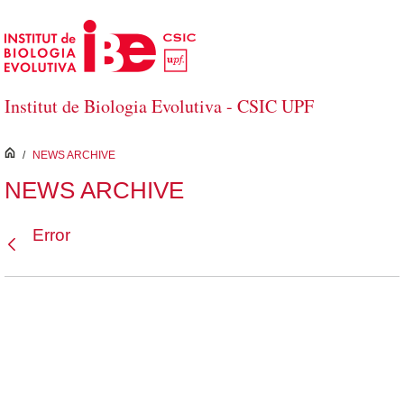
Salta al contingut principal
Institut de Biologia Evolutiva - CSIC UPF
inici
/
NEWS ARCHIVE
NEWS ARCHIVE
Error
Vés enrere