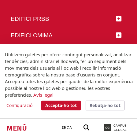
EDIFICI PRBB
EDIFICI CMIMA
SEGUEIX-NOS
Utilitzem galetes per oferir contingut personalitzat, analitzar
tendències, administrar el lloc web, fer un seguiment dels
moviments dels usuaris al lloc web i recollir informació
demogràfica sobre la nostra base d'usuaris en conjunt.
Accepteu totes les galetes per gaudir de la millor experiència
© Universitat Pompeu Fabra
possible al nostre lloc web o gestioneu les vostres
Barcelona
preferències.
Avís legal
T.(+34) 93 542 20 00
Configuració
Accepta-ho tot
Rebutja-ho tot
Avís legal
Accessibilitat
Nota tècnica
MENÚ
CAMPUS
CA
CG
GLOBAL