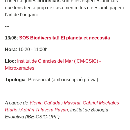
coneix algunes
curiositats
sobre les espècies animals
que tens ben a prop de casa mentre les crees amb paper i
l’art de l’origami.
---
13/06:
SOS Biodiversitat! El planeta et necessita
Hora:
10:20 - 11:00h
Lloc:
Institut de Ciències del Mar (ICM-CSIC) -
Microxerrades
Tipologia:
Presencial (amb inscripció prèvia)
A càrrec de
Ylenia Cañadas Mayoral
,
Gabriel Mochales
Riaño
i
Adrián Talavera Payan
, Institut de Biologia
Evolutiva (IBE-CSIC-UPF).