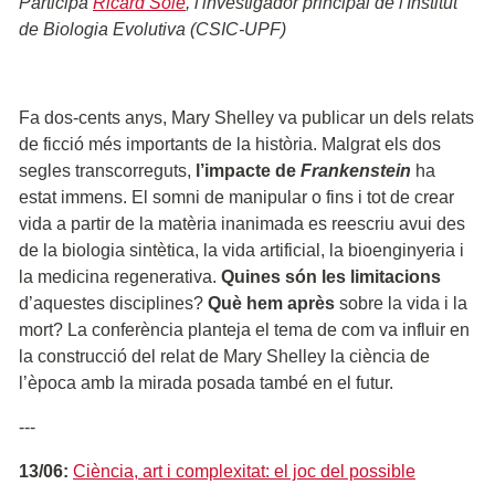
Participa
Ricard Solé
, l'investigador principal de l'Institut
de Biologia Evolutiva (CSIC-UPF)
Fa dos-cents anys, Mary Shelley va publicar un dels relats
de ficció més importants de la història. Malgrat els dos
segles transcorreguts,
l’impacte de
Frankenstein
ha
estat immens. El somni de manipular o fins i tot de crear
vida a partir de la matèria inanimada es reescriu avui des
de la biologia sintètica, la vida artificial, la bioenginyeria i
la medicina regenerativa.
Quines són les limitacions
d’aquestes disciplines?
Què hem après
sobre la vida i la
mort? La conferència planteja el tema de com va influir en
la construcció del relat de Mary Shelley la ciència de
l’època amb la mirada posada també en el futur.
---
13/06:
Ciència, art i complexitat: el joc del possible