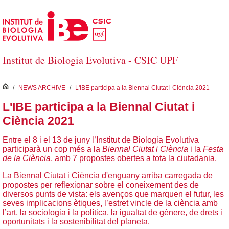
Salta al contingut principal
Institut de Biologia Evolutiva - CSIC UPF
inici
/
NEWS ARCHIVE
/
L'IBE participa a la Biennal Ciutat i Ciència 2021
L'IBE participa a la Biennal Ciutat i
Ciència 2021
Entre el 8 i el 13 de juny l’Institut de Biologia Evolutiva
participarà un cop més a la
Biennal Ciutat i Ciència
i la
Festa
de la Ciència
, amb 7 propostes obertes a tota la ciutadania.
La Biennal Ciutat i Ciència d'enguany arriba carregada de
propostes per reflexionar sobre el coneixement des de
diversos punts de vista: els avenços que marquen el futur, les
seves implicacions ètiques, l’estret vincle de la ciència amb
l’art, la sociologia i la política, la igualtat de gènere, de drets i
oportunitats i la sostenibilitat del planeta.