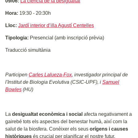
09/06:
La ciència de la desigualtat
Hora:
19:30 - 20:30h
Lloc:
Jardí interior d’illa Agustí Centelles
Tipologia:
Presencial (amb inscripció prèvia)
Traducció simultània
Participen
Carles Lalueza-Fox
, investigador principal de
l'Institut de Biologia Evolutiva (CSIC-UPF), i
Samuel
Bowles
(HU)
La
desigualtat econòmica i social
afecta negativament a
gairebé tots els aspectes del benestar humà, així com la
salut de la biosfera. Conèixer els seus
orígens i causes
històriques
és crucial per planificar el nostre futur.