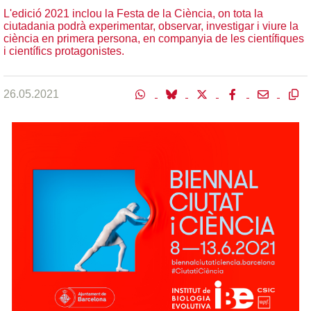
L'edició 2021 inclou la Festa de la Ciència, on tota la
ciutadania podrà experimentar, observar, investigar i viure la
ciència en primera persona, en companyia de les científiques
i científics protagonistes.
26.05.2021