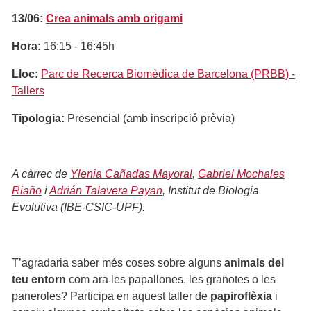
13/06:
Crea animals amb origami
Hora:
16:15 - 16:45h
Lloc:
Parc de Recerca Biomèdica de Barcelona (PRBB) -
Tallers
Tipologia:
Presencial (amb inscripció prèvia)
A càrrec de
Ylenia Cañadas Mayoral
,
Gabriel Mochales
Riaño
i
Adrián Talavera Payan
, Institut de Biologia
Evolutiva (IBE-CSIC-UPF).
T’agradaria saber més coses sobre alguns
animals del
teu entorn
com ara les papallones, les granotes o les
paneroles? Participa en aquest taller de
papiroflèxia
i