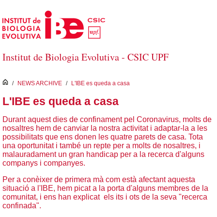
Salta al contingut principal
Institut de Biologia Evolutiva - CSIC UPF
inici
/
NEWS ARCHIVE
/
L'IBE es queda a casa
L'IBE es queda a casa
Durant aquest dies de confinament pel Coronavirus, molts de
nosaltres hem de canviar la nostra activitat i adaptar-la a les
possibilitats que ens donen les quatre parets de casa. Tota
una oportunitat i també un repte per a molts de nosaltres, i
malauradament un gran handicap per a la recerca d'alguns
companys i companyes.
Per a conèixer de primera mà com està afectant aquesta
situació a l'IBE, hem picat a la porta d'alguns membres de la
comunitat, i ens han explicat els its i ots de la seva "recerca
confinada".