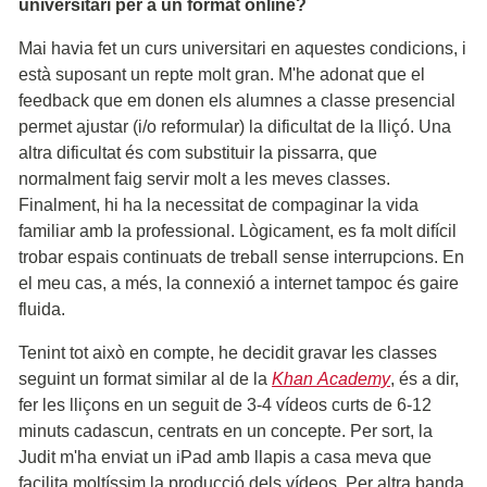
universitari per a un format online?
Mai havia fet un curs universitari en aquestes condicions, i
està suposant un repte molt gran. M'he adonat que el
feedback que em donen els alumnes a classe presencial
permet ajustar (i/o reformular) la dificultat de la lliçó. Una
altra dificultat és com substituir la pissarra, que
normalment faig servir molt a les meves classes.
Finalment, hi ha la necessitat de compaginar la vida
familiar amb la professional. Lògicament, es fa molt difícil
trobar espais continuats de treball sense interrupcions. En
el meu cas, a més, la connexió a internet tampoc és gaire
fluida.
Tenint tot això en compte, he decidit gravar les classes
seguint un format similar al de la
Khan Academy
, és a dir,
fer les lliçons en un seguit de 3-4 vídeos curts de 6-12
minuts cadascun, centrats en un concepte. Per sort, la
Judit m'ha enviat un iPad amb llapis a casa meva que
facilita moltíssim la producció dels vídeos. Per altra banda,