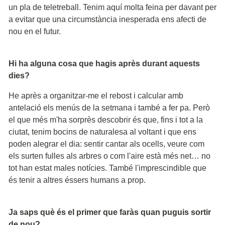
un pla de teletreball. Tenim aquí molta feina per davant per
a evitar que una circumstància inesperada ens afecti de
nou en el futur.
Hi ha alguna cosa que hagis après durant aquests
dies?
He après a organitzar-me el rebost i calcular amb
antelació els menús de la setmana i també a fer pa. Però
el que més m'ha sorprès descobrir és que, fins i tot a la
ciutat, tenim bocins de naturalesa al voltant i que ens
poden alegrar el dia: sentir cantar als ocells, veure com
els surten fulles als arbres o com l'aire està més net… no
tot han estat males notícies. També l'imprescindible que
és tenir a altres éssers humans a prop.
Ja saps què és el primer que faràs quan puguis sortir
de nou?