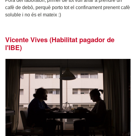
Fora del laboratori, primer de tot vull anar a prendre un
cafè de debò, perquè porto tot el confinament prenent cafè
soluble i no és el mateix :)
Vicente Vives (Habilitat pagador de
l'IBE)