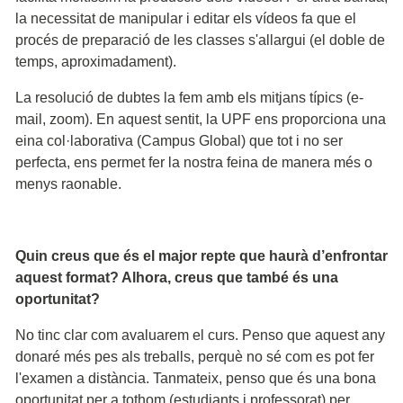
la necessitat de manipular i editar els vídeos fa que el
procés de preparació de les classes s'allargui (el doble de
temps, aproximadament).
La resolució de dubtes la fem amb els mitjans típics (e-
mail, zoom). En aquest sentit, la UPF ens proporciona una
eina col·laborativa (Campus Global) que tot i no ser
perfecta, ens permet fer la nostra feina de manera més o
menys raonable.
Quin creus que és el major repte que haurà d’enfrontar
aquest format? Alhora, creus que també és una
oportunitat?
No tinc clar com avaluarem el curs. Penso que aquest any
donaré més pes als treballs, perquè no sé com es pot fer
l'examen a distància. Tanmateix, penso que és una bona
oportunitat per a tothom (estudiants i professorat) per