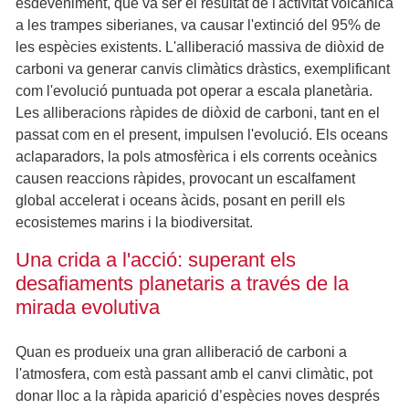
esdeveniment, que va ser el resultat de l'activitat volcànica
a les trampes siberianes, va causar l'extinció del 95% de
les espècies existents. L'alliberació massiva de diòxid de
carboni va generar canvis climàtics dràstics, exemplificant
com l'evolució puntuada pot operar a escala planetària.
Les alliberacions ràpides de diòxid de carboni, tant en el
passat com en el present, impulsen l'evolució. Els oceans
aclaparadors, la pols atmosfèrica i els corrents oceànics
causen reaccions ràpides, provocant un escalfament
global accelerat i oceans àcids, posant en perill els
ecosistemes marins i la biodiversitat.
Una crida a l'acció: superant els
desafiaments planetaris a través de la
mirada evolutiva
Quan es produeix una gran alliberació de carboni a
l'atmosfera, com està passant amb el canvi climàtic, pot
donar lloc a la ràpida aparició d’espècies noves després