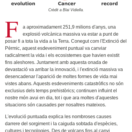
Crèdit a Blai Vidiella.
F
a aproximadament 251,9 milions d'anys, una
explosió volcànica massiva va estar a punt de
posar fi a tota la vida a la Terra. Conegut com l'Extinció del
Pèrmic, aquest esdeveniment puntual va canviar
radicalment la vida i els ecosistemes que havien existit
fins aleshores. Juntament amb aquesta onada de
devastació va arribar la innovació, i l'extinció massiva va
desencadenar l'aparició de moltes formes de vida mai
vistes abans. Aquests esdeveniments catastròfics no són
exclusius dels temps prehistòrics; continuen influint el
nostre món avui en dia, tot i que ara moltes d'aquestes
situacions són causades per nosaltres mateixos.
L'evolució puntuada explica les nombroses causes
darrere del sorgiment i la caiguda sobtada d'espècies,
cultures i tecnologies. Des de volcans fins al canvi