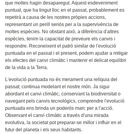
que moltes hagin desaparegut. Aquest esdeveniment
puntual, que ha tingut lloc en el passat, probablement es
repetirà a causa de les nostres pròpies accions,
representant un perill seriós per a la supervivència de
moltes espècies. No obstant això, a diferència d'altres
espècies, tenim la capacitat de preveure els canvis i
respondre. Reconeixent el patró similar de l'evolució
puntuada en el passat i el present, podem ajudar a mitigar
els efectes del canvi climàtic i mantenir el delicat equilibri
de la vida a la Terra.
L'evolució puntuada no és merament una relíquia del
passat; continua modelant el nostre món. Ja sigui
abordant el canvi climàtic, conservant la biodiversitat o
navegant pels canvis tecnològics, comprendre l'evolució
puntuada ens brinda un poderós marc per a l'acció.
Observant el canvi climàtic a través d'una mirada
evolutiva, la societat pot preparar-se millor i influir en el
futur del planeta i els seus habitants.