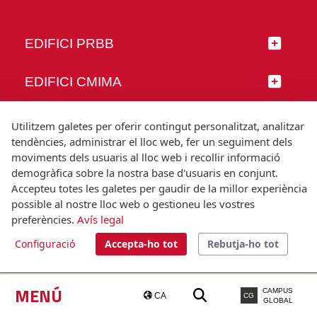
EDIFICI PRBB
EDIFICI CMIMA
SEGUEIX-NOS
Utilitzem galetes per oferir contingut personalitzat, analitzar
tendències, administrar el lloc web, fer un seguiment dels
moviments dels usuaris al lloc web i recollir informació
demogràfica sobre la nostra base d'usuaris en conjunt.
Accepteu totes les galetes per gaudir de la millor experiència
© Universitat Pompeu Fabra
possible al nostre lloc web o gestioneu les vostres
Barcelona
preferències.
Avís legal
T.(+34) 93 542 20 00
Configuració
Accepta-ho tot
Rebutja-ho tot
Avís legal
Accessibilitat
Nota tècnica
MENÚ
CAMPUS
CA
CG
GLOBAL