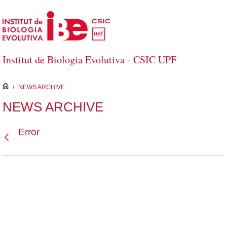
Salta al contingut principal
Institut de Biologia Evolutiva - CSIC UPF
inici
/
NEWS ARCHIVE
NEWS ARCHIVE
Error
Vés enrere