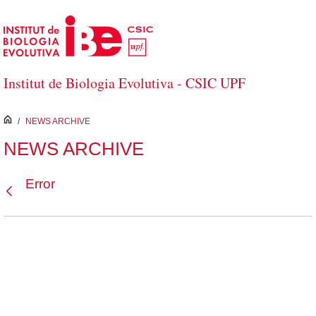
Salta al contingut principal
Institut de Biologia Evolutiva - CSIC UPF
inici
/
NEWS ARCHIVE
NEWS ARCHIVE
Error
Vés enrere