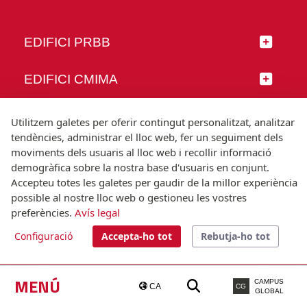
EDIFICI PRBB
EDIFICI CMIMA
SEGUEIX-NOS
Utilitzem galetes per oferir contingut personalitzat, analitzar
tendències, administrar el lloc web, fer un seguiment dels
moviments dels usuaris al lloc web i recollir informació
demogràfica sobre la nostra base d'usuaris en conjunt.
Accepteu totes les galetes per gaudir de la millor experiència
© Universitat Pompeu Fabra
possible al nostre lloc web o gestioneu les vostres
Barcelona
preferències.
Avís legal
T.(+34) 93 542 20 00
Configuració
Accepta-ho tot
Rebutja-ho tot
Avís legal
Accessibilitat
Nota tècnica
MENÚ
CAMPUS
CA
CG
GLOBAL