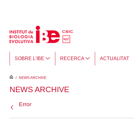
Salta al contingut principal
SOBRE L'IBE
RECERCA
ACTUALITAT
inici
/
NEWS ARCHIVE
NEWS ARCHIVE
Error
Vés enrere