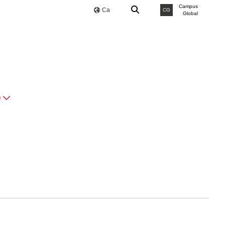
Campus
Ca
CG
Global
O