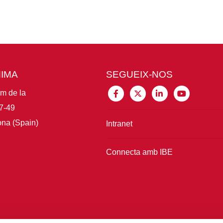
MIMA
SEGUEIX-NOS
im de la
7-49
na (Spain)
Intranet
Connecta amb IBE