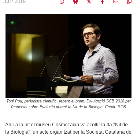
11.07.2019
Toni Pou, periodista cientific, rebent el premi Divulgació SCB 2018 per
l'especial sobre Evolució durant la Nit de la Biologia. Crèdit: SCB
Ahir a la nit el museu Cosmocaixa va acollir la 4a "Nit de
la Biologia", un acte organitzat per la Societat Catalana de