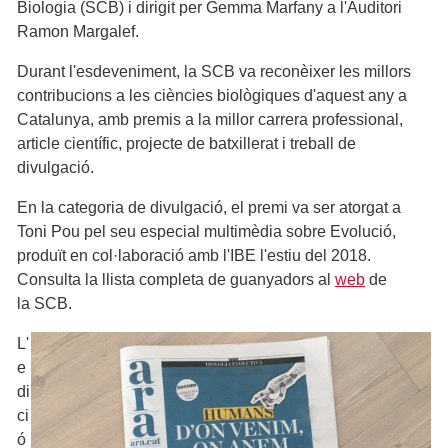
Biologia (SCB) i dirigit per Gemma Marfany a l'Auditori
Ramon Margalef.
Durant l'esdeveniment, la SCB va reconèixer les millors
contribucions a les ciències biològiques d'aquest any a
Catalunya, amb premis a la millor carrera professional,
article científic, projecte de batxillerat i treball de
divulgació.
En la categoria de divulgació, el premi va ser atorgat a
Toni Pou pel seu especial multimèdia sobre Evolució,
produït en col·laboració amb l'IBE l'estiu del 2018.
Consulta la llista completa de guanyadors al
web
de
la SCB.
L'
e
di
ci
ó