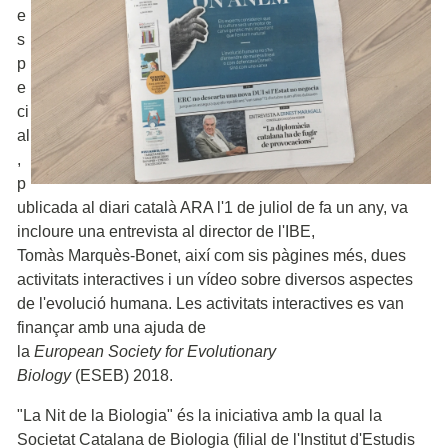
e
s
p
e
ci
al
,
p
ublicada al diari català ARA l'1 de juliol de fa un any, va
incloure una entrevista al director de l'IBE,
Tomàs Marquès-Bonet, així com sis pàgines més, dues
activitats interactives i un vídeo sobre diversos aspectes
de l'evolució humana. Les activitats interactives es van
finançar amb una ajuda de
la
European Society for Evolutionary
Biology
(ESEB) 2018.
"La Nit de la Biologia" és la iniciativa amb la qual la
Societat Catalana de Biologia (filial de l'Institut d'Estudis