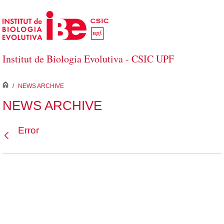
Salta al contingut principal
Institut de Biologia Evolutiva - CSIC UPF
inici
/
NEWS ARCHIVE
NEWS ARCHIVE
Error
Vés enrere