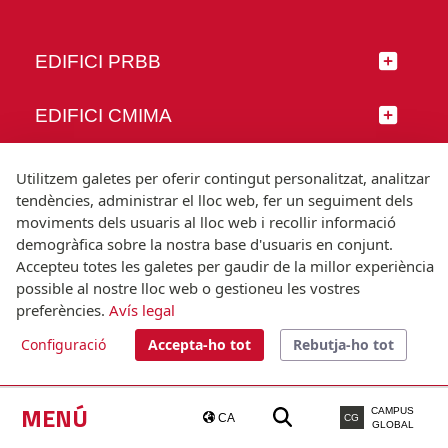
EDIFICI PRBB
EDIFICI CMIMA
SEGUEIX-NOS
Utilitzem galetes per oferir contingut personalitzat, analitzar
tendències, administrar el lloc web, fer un seguiment dels
moviments dels usuaris al lloc web i recollir informació
demogràfica sobre la nostra base d'usuaris en conjunt.
Accepteu totes les galetes per gaudir de la millor experiència
© Universitat Pompeu Fabra
possible al nostre lloc web o gestioneu les vostres
Barcelona
preferències.
Avís legal
T.(+34) 93 542 20 00
Configuració
Accepta-ho tot
Rebutja-ho tot
Avís legal
Accessibilitat
Nota tècnica
MENÚ
CAMPUS
CA
CG
GLOBAL