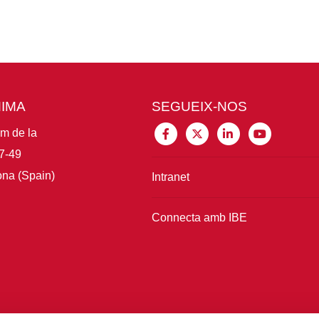
MIMA
SEGUEIX-NOS
im de la
7-49
na (Spain)
Intranet
Connecta amb IBE