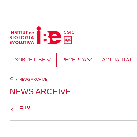
Salta al contingut principal
SOBRE L'IBE
RECERCA
ACTUALITAT
inici
/
NEWS ARCHIVE
NEWS ARCHIVE
Error
Vés enrere