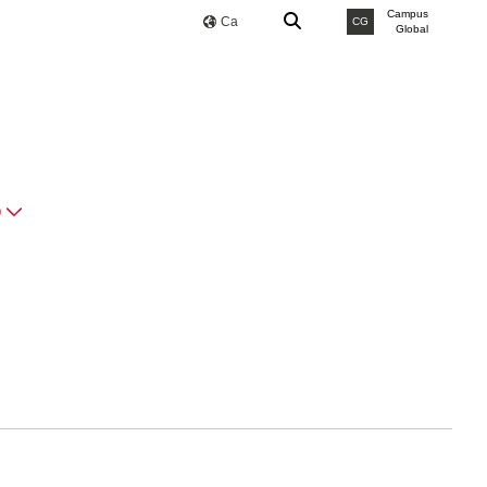
Campus
Ca
CG
Global
O