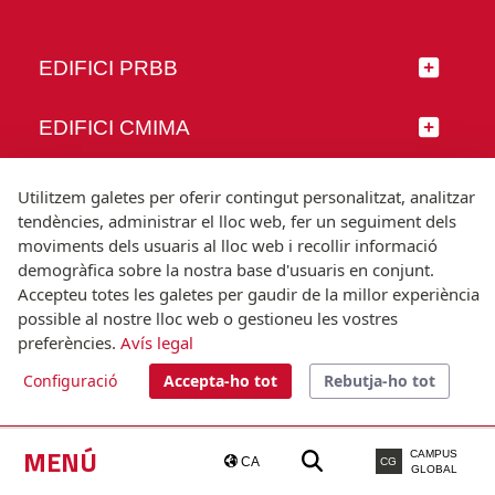
EDIFICI PRBB
EDIFICI CMIMA
SEGUEIX-NOS
Utilitzem galetes per oferir contingut personalitzat, analitzar
tendències, administrar el lloc web, fer un seguiment dels
moviments dels usuaris al lloc web i recollir informació
demogràfica sobre la nostra base d'usuaris en conjunt.
Accepteu totes les galetes per gaudir de la millor experiència
© Universitat Pompeu Fabra
possible al nostre lloc web o gestioneu les vostres
Barcelona
preferències.
Avís legal
T.(+34) 93 542 20 00
Configuració
Accepta-ho tot
Rebutja-ho tot
Avís legal
Accessibilitat
Nota tècnica
MENÚ
CAMPUS
CA
CG
GLOBAL