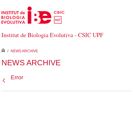
Salta al contingut principal
Institut de Biologia Evolutiva - CSIC UPF
inici
/
NEWS ARCHIVE
NEWS ARCHIVE
Error
Vés enrere