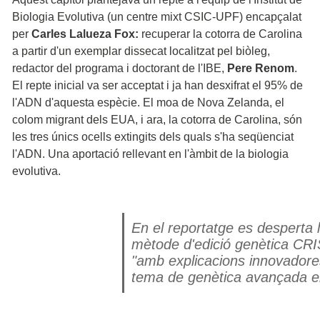
Biologia Evolutiva (un centre mixt CSIC-UPF) encapçalat
per
Carles Lalueza Fox:
recuperar la cotorra de Carolina
a partir d'un exemplar dissecat localitzat pel biòleg,
redactor del programa i doctorant de l'IBE,
Pere Renom
.
El repte inicial va ser acceptat i ja han desxifrat el 95% de
l'ADN d'aquesta espècie. El moa de Nova Zelanda, el
colom migrant dels EUA, i ara, la cotorra de Carolina, són
les tres únics ocells extingits dels quals s'ha seqüenciat
l'ADN. Una aportació rellevant en l'àmbit de la biologia
evolutiva.
En el reportatge es desperta la
mètode d'edició genètica CRIS
"amb explicacions innovadore
tema de genètica avançada el