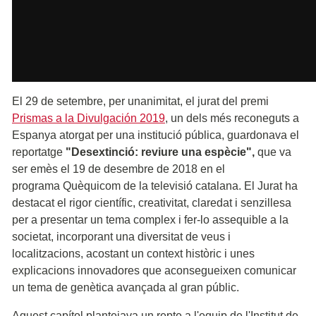
El 29 de setembre, per unanimitat, el jurat del premi
Prismas a la Divulgación 2019
,
un dels més reconeguts a
Espanya atorgat per una institució pública, guardonava el
reportatge
"Desextinció: reviure una espècie",
que va
ser emès el 19 de desembre de 2018 en el
programa Quèquicom de la televisió catalana. El Jurat ha
destacat el rigor científic, creativitat, claredat i senzillesa
per a presentar un tema complex i fer-lo assequible a la
societat, incorporant una diversitat de veus i
localitzacions, acostant un context històric i unes
explicacions innovadores que aconsegueixen comunicar
un tema de genètica avançada al gran públic.
Aquest capítol plantejava un repte a l'equip de l'Institut de